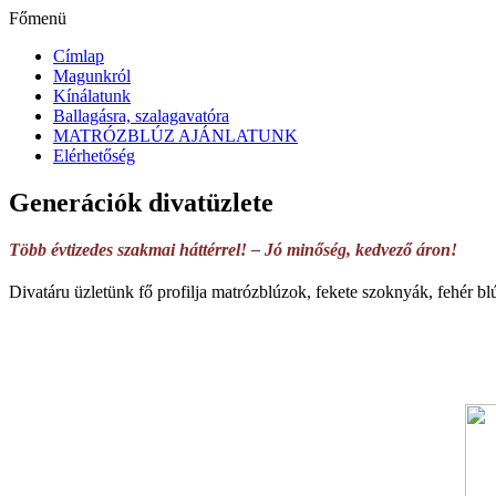
Főmenü
Címlap
Magunkról
Kínálatunk
Ballagásra, szalagavatóra
MATRÓZBLÚZ AJÁNLATUNK
Elérhetőség
Generációk divatüzlete
Több évtizedes szakmai háttérrel! – Jó minőség, kedvező áron!
Divatáru üzletünk fő profilja matrózblúzok, fekete szoknyák, fehér bl